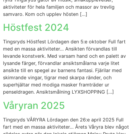
aktiviteter för hela familjen och massor av trevlig
samvaro. Kom och upplev hösten […]
Höstfest 2024
Tingsryds Höstfest Lördagen den 5:e oktober Full fart
med en massa aktiviteter… Ansikten förvandlas till
levande konstverk. Med varsam hand och en palett av
lysande färger, förvandlar ansiktsmålarna varje litet
ansikte till en spegel av barnens fantasi. Fjärilar med
skimrande vingar, tigrar med skarpa ränder, och
superhjältar med modiga masker framträder ur
penseldragen. Ansiktsmålning LYXSHOPPING […]
Våryran 2025
Tingsryds VÅRYRA Lördagen den 26:e april 2025 Full
fart med en massa aktiviteter… Årets Våryra blev något
alldeles extra när den lokala stjärnan Malou Prytz klev