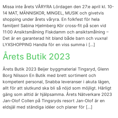
Missa inte årets VÅRYRA Lördagen den 27:e april kl. 10-
14 MAT, MÄNNISKOR, MINGEL, MUSIK och givetvis
shopping under årets våryra. En folkfest för hela
familjen! Sabina Hjelmberg Kör cross-fit på scen vid
11:00 Ansiktsmålning Fiskdamm och ansiktsmålning –
Det är en garanterad hit bland både barn och vuxna!
LYXSHOPPING Handla för en viss summa i […]
Årets Butik 2023
Årets Butik 2023 Beijer byggmaterial Tingsryd, Glenn
Borg Nilsson En Butik med brett sortiment och
kompetent personal, Snabba leveranser i akuta lägen,
allt för att slutkund ska bli så nöjd som möjligt. Härligt
gäng som alltid är hjälpsamma. Årets Nätverkare 2023
Jan-Olof Collen på Tingsryds resort Jan-Olof är en
eldsjäl med ständiga idéer och planer för […]