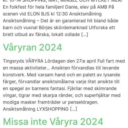
kl. 10-14 SHOPPING, MAT, MINGEL OCH MYCKET MER!
En folkfest för hela familjen! Danie, elev på AMB På
scenen vid ELON BJS kl 12:30 Ansiktsmålning
Ansiktsmålning – Det är en garanterad hit bland både
barn och vuxna! Börjes skördemarknad Utforska ett
brett utbud av färska, lokalt odlade […]
Våryran 2024
Tingsryds VÅRYRA Lördagen den 27:e april Full fart med
en massa aktiviteter… Ansikten förvandlas till levande
konstverk. Med varsam hand och en palett av lysande
färger, förvandlar ansiktsmålarna varje litet ansikte till
en spegel av barnens fantasi. Fjärilar med skimrande
vingar, tigrar med skarpa ränder, och superhjältar med
modiga masker framträder ur penseldragen.
Ansiktsmålning LYXSHOPPING […]
Missa inte Våryra 2024